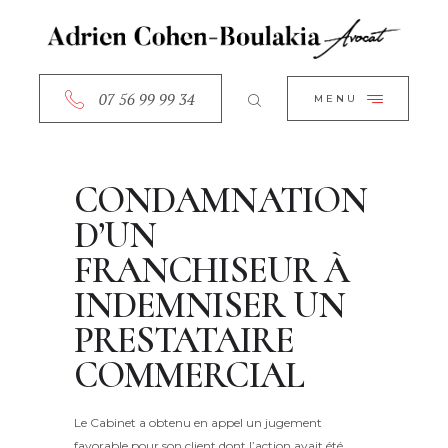
ACCUEIL
CLOSE
A PROPOS
SERVICES
07 56 99 99 34
MENU
RDV EN LIGNE
CONTACT
CONDAMNATION
D’UN
FRANCHISEUR À
INDEMNISER UN
PRESTATAIRE
COMMERCIAL
Le Cabinet a obtenu en appel un jugement
favorable pour son client dont l’action avait été