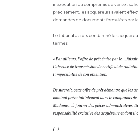
inexécution du compromis de vente : sollic
précisément, les acquéreurs avaient effe
demandes de documents formulées par les 
Le tribunal a alors condamné les acquéreu
termes :
« Par ailleurs, l’offre de prêt émise par le … faisa
l’absence de transmission du certificat de radiation
l’impossibilité de son obtention.
De surcroît, cette offre de prêt démontre que les a
montant prévu initialement dans le compromis de v
Madame … à fournir des pièces administratives. Dès
responsabilité exclusive des acquéreurs et dont il 
(…)