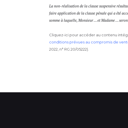
La non-réalisation de la clause suspensive résult
faire application de la clause pénale qui a été ac
somme à laquelle, Monsieur … et Madame … seron
Cliquez-ici pour accéder au contenu intégr
conditions prévues au compromis de vente
2022, n° RG 20/05222).