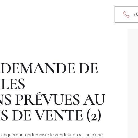
ACCU
0
A PR
SERVI
 DEMANDE DE
RDV E
LES
CONT
S PRÉVUES AU
DE VENTE (2)
 acquéreur a indemniser le vendeur en raison d’une