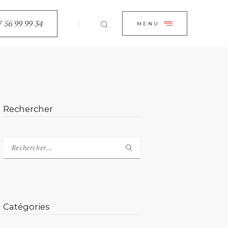
EIL
7 56 99 99 34
CLOSE
MENU
OPOS
CES
N LIGNE
Rechercher
ACT
Catégories