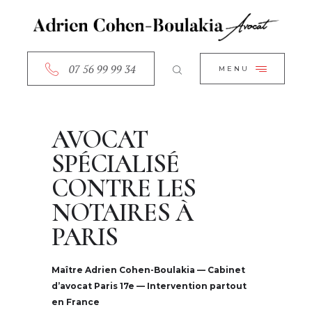
ACCUEIL
CLOSE
A PROPOS
SERVICES
07 56 99 99 34
MENU
RDV EN LIGNE
CONTACT
AVOCAT
SPÉCIALISÉ
CONTRE LES
NOTAIRES À
PARIS
Maître Adrien Cohen-Boulakia — Cabinet
d’avocat Paris 17e — Intervention partout
en France