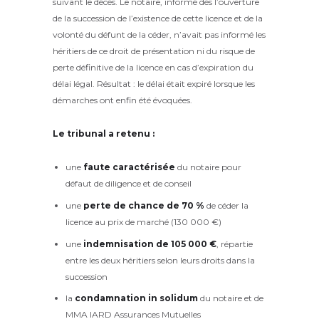
suivant le décès. Le notaire, informé dès l’ouverture
de la succession de l’existence de cette licence et de la
volonté du défunt de la céder, n’avait pas informé les
héritiers de ce droit de présentation ni du risque de
perte définitive de la licence en cas d’expiration du
délai légal. Résultat : le délai était expiré lorsque les
démarches ont enfin été évoquées.
Le tribunal a retenu :
une
faute caractérisée
du notaire pour
défaut de diligence et de conseil
une
perte de chance de 70 %
de céder la
licence au prix de marché (130 000 €)
une
indemnisation de 105 000 €
, répartie
entre les deux héritiers selon leurs droits dans la
succession
la
condamnation in solidum
du notaire et de
MMA IARD Assurances Mutuelles