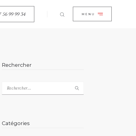
EIL
7 56 99 99 34
CLOSE
MENU
OPOS
CES
N LIGNE
Rechercher
ACT
Catégories