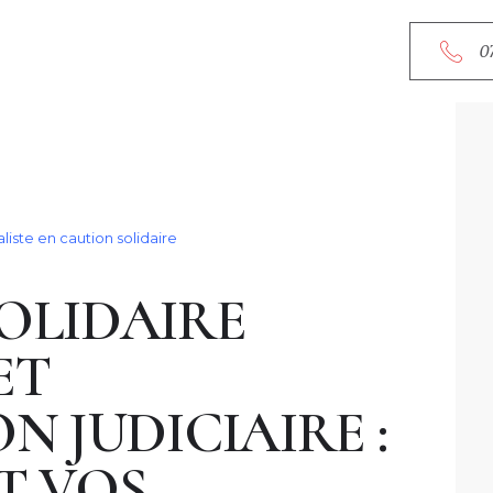
ACCU
0
A PR
SERVI
RDV E
liste en caution solidaire
OLIDAIRE
CONT
ET
N JUDICIAIRE :
T VOS