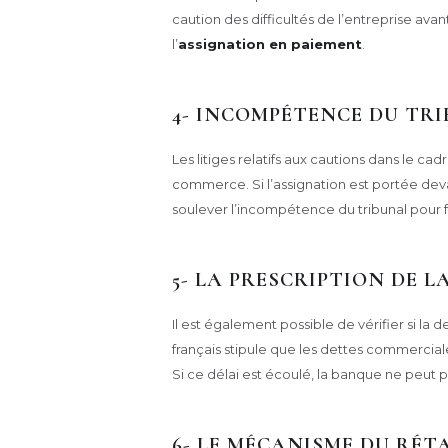
caution des difficultés de l’entreprise avan
l’
assignation en paiement
.
4- INCOMPÉTENCE DU TRI
Les litiges relatifs aux cautions dans le ca
commerce. Si l’assignation est portée deva
soulever l’incompétence du tribunal pour f
5- LA PRESCRIPTION DE L
Il est également possible de vérifier si la d
français stipule que les dettes commercial
Si ce délai est écoulé, la banque ne peut p
6- LE MÉCANISME DU RÉ