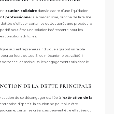
’une
caution solidaire
dans le cadre d’une liquidation
nt professionnel
. Ce mécanisme, proche de la faillite
dettée d’effacer certaines dettes après une procédure
ispositif peut être une solution intéressante pour les
s conditions difficiles.
lique aux entrepreneurs individuels qui ont un faible
urser leurs dettes. Si ce mécanisme est validé, il
 personnelles mais aussi les engagements pris dans le
XTINCTION DE LA DETTE PRINCIPALE
caution de se désengager est liée à l’
extinction de la
 l’entreprise disparaît, la caution ne peut plus être
n judiciaire, certaines créances peuvent être effacées ou