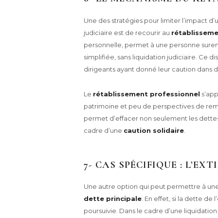
Une des stratégies pour limiter l’impact d
judiciaire est de recourir au
rétablisseme
personnelle, permet à une personne suren
simplifiée, sans liquidation judiciaire. Ce d
dirigeants ayant donné leur caution dans de
Le
rétablissement professionnel
s’app
patrimoine et peu de perspectives de rembo
permet d’effacer non seulement les dettes
cadre d’une
caution solidaire
.
7- CAS SPÉCIFIQUE : L’E
Une autre option qui peut permettre à une 
dette principale
. En effet, si la dette de
poursuivie. Dans le cadre d’une liquidatio