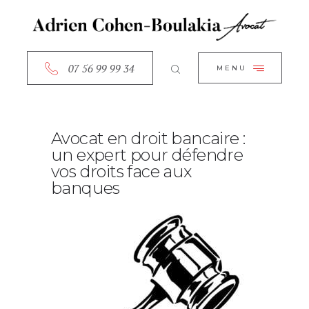
ACCUEIL
CLOSE
A PROPOS
SERVICES
07 56 99 99 34
MENU
RDV EN LIGNE
CONTACT
Avocat en droit bancaire :
un expert pour défendre
vos droits face aux
banques